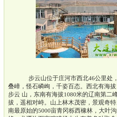
步云山位于庄河市西北46公里处，
叠嶂，怪石嶙峋，千姿百态。西北有海拔1
步云 山，东南有海拔1080米的辽南第
拔，遥相对峙。山上林木茂密，景观奇特
南最原始的5000亩青冈栎西橡林，大叶